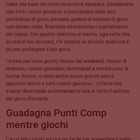
L’idea alla base dei nostri incentivi è semplice. Desideriamo
che tutti i nostri giocatori, a prescindere dalle loro
preferenze di gioco, possano godere di sessioni di gioco
con denaro reale, finanziate interamente o parzialmente
dal casinò. Con questo obiettivo in mente, ogni volta che
accedi al tuo account, c’è sempre un piccolo qualcosa in
più per prolungare il tuo gioco.
I bonus per nuovi giochi, i bonus del weekend, i bonus di
rimborso, i bonus giornalieri, settimanali e mensili sono la
norma. Inoltre, ci sono anche bonus gratuiti senza
deposito diretti a tutti i nostri giocatori… offerte che
stanno diventando estremamente rare in tutto il settore
del gioco d’azzardo.
Guadagna Punti Comp
mentre giochi
C’è un altro modo ancora più facile per aumentare il saldo