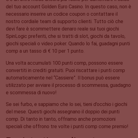
del tuo account Golden Euro Casino. In questo caso, non è
necessario inserire un codice coupon o contattare il
nostro cordiale team di supporto clienti. Tutto ciò che
devi fare è scommettere denaro reale sui tuoi giochi
SpinLogic preferiti, che si tratti di slot, giochi da tavolo,
giochi speciali o video poker. Quando lo fai, guadagni punti
comp a un tasso di € 10 per 1 punto.
Una volta accumulati 100 punti comp, possono essere
convertiti in crediti gratuiti. Puoi riscattare i punti comp
automaticamente nel “Cassiere”. Il bonus può essere
utilizzato per avviare il processo di scommessa, guadagno
e scommessa di nuovo!
Se sei furbo, e sappiamo che lo sei, tieni d’occhio i giochi
del mese. Questi giochi assegnano il doppio dei punti
comp. Di tanto in tanto, offriamo anche promozioni
speciali che offrono tre volte i punti comp come premio!