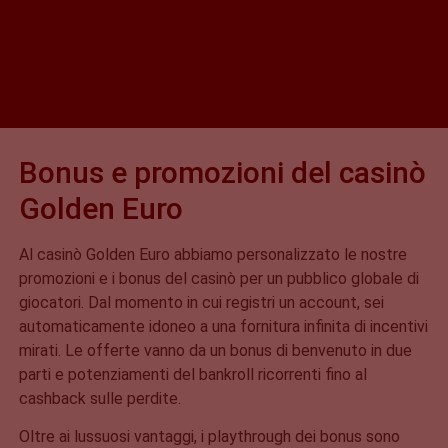
Bonus e promozioni del casinò
Golden Euro
Al casinò Golden Euro abbiamo personalizzato le nostre
promozioni e i bonus del casinò per un pubblico globale di
giocatori. Dal momento in cui registri un account, sei
automaticamente idoneo a una fornitura infinita di incentivi
mirati. Le offerte vanno da un bonus di benvenuto in due
parti e potenziamenti del bankroll ricorrenti fino al
cashback sulle perdite.
Oltre ai lussuosi vantaggi, i playthrough dei bonus sono