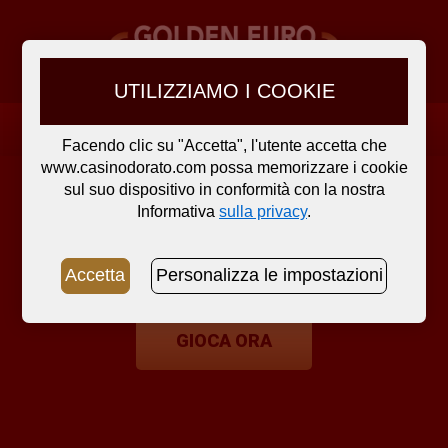
UTILIZZIAMO I COOKIE
Facendo clic su "Accetta", l'utente accetta che
www.casinodorato.com
possa memorizzare i cookie
sul suo dispositivo in conformità con la nostra
BONUS DI BENVENUTO DI
Informativa
sulla privacy
.
€200
Accetta
Personalizza le impostazioni
sul primo deposito
GIOCA ORA